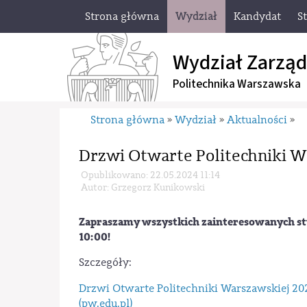
Strona główna
Wydział
Kandydat
S
Wydział Zarząd
Politechnika Warszawska
Strona główna
Wydział
Aktualności
»
»
»
Drzwi Otwarte Politechniki W
Opublikowano: 22.05.2024 11:14
Autor: Grzegorz Kunikowski
Zapraszamy wszystkich zainteresowanych s
10:00!
Szczegóły:
Drzwi Otwarte Politechniki Warszawskiej 20
(pw.edu.pl)