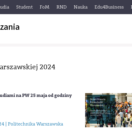
tudia
Student
FoM
RND
Nauka
Edu4Business
zania
arszawskiej 2024
tudiami na PW
25 maja
od godziny
24 | Politechnika Warszawska