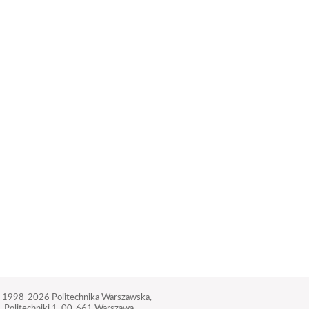
 1998-2026
Politechnika Warszawska,
. Politechniki 1,
00-661 Warszawa