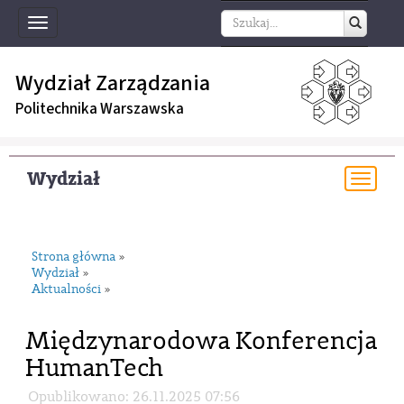
Toggle
navigation
Wydział Zarządzania
Politechnika Warszawska
Wydział
Togg
navi
Strona główna
»
Wydział
»
Aktualności
»
Międzynarodowa Konferencja
HumanTech
Opublikowano: 26.11.2025 07:56