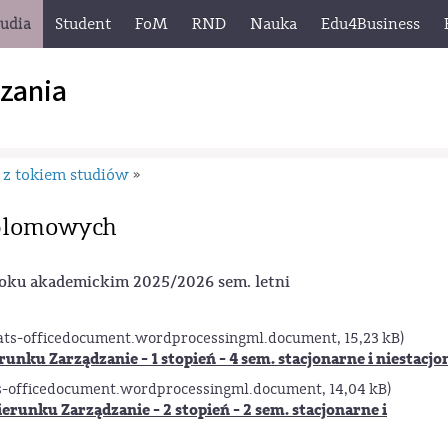
tudia
Student
FoM
RND
Nauka
Edu4Business
zania
z tokiem studiów
»
plomowych
ku akademickim 2025/2026 sem. letni
ts-officedocument.wordprocessingml.document, 15,23 kB)
runku Zarządzanie - 1 stopień - 4 sem. stacjonarne i niestacj
-officedocument.wordprocessingml.document, 14,04 kB)
erunku Zarządzanie - 2 stopień - 2 sem. stacjonarne i