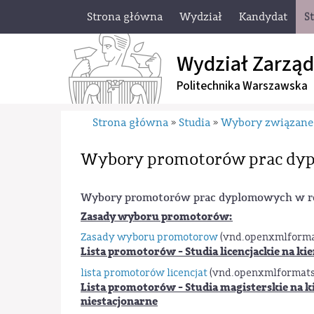
Strona główna
Wydział
Kandydat
S
Wydział Zarząd
Politechnika Warszawska
Strona główna
Studia
Wybory związane 
»
»
Wybory promotorów prac dy
Wybory promotorów prac dyplomowych w ro
Zasady wyboru promotorów:
Zasady wyboru promotorow
(vnd.openxmlforma
Lista promotorów - Studia licencjackie na kie
lista promotorów licencjat
(vnd.openxmlformats
Lista promotorów - Studia magisterskie na ki
niestacjonarne