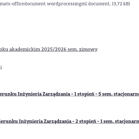
mats-officedocument.wordprocessingml.document, 13,72 kB)
oku akademickim 2025/2026 sem. zimowy
)
runku Inżynieria Zarządzania - 1 stopień - 5 sem. stacjonarne
runku Inżynieria Zarządzania - 2 stopień - 1 sem. stacjonarn