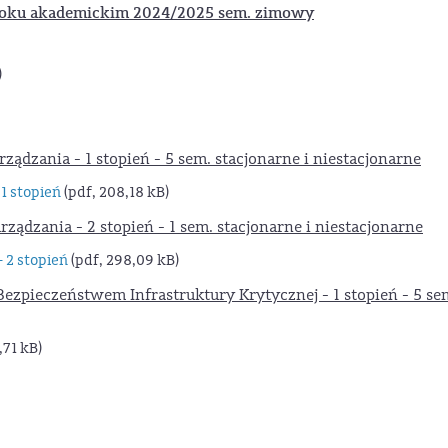
oku akademickim 2024/2025 sem. zimowy
)
rządzania - 1 stopień - 5 sem. stacjonarne i niestacjonarne
1 stopień
(pdf, 208,18 kB)
rządzania - 2 stopień - 1 sem. stacjonarne i niestacjonarne
 2 stopień
(pdf, 298,09 kB)
Bezpieczeństwem Infrastruktury Krytycznej - 1 stopień - 5 se
,71 kB)