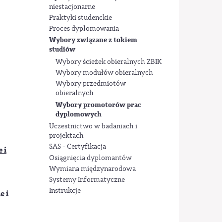
niestacjonarne
Praktyki studenckie
Proces dyplomowania
Wybory związane z tokiem
studiów
Wybory ścieżek obieralnych ZBIK
Wybory modułów obieralnych
Wybory przedmiotów
obieralnych
Wybory promotorów prac
dyplomowych
Uczestnictwo w badaniach i
projektach
SAS - Certyfikacja
 i
Osiągnięcia dyplomantów
Wymiana międzynarodowa
Systemy Informatyczne
Instrukcje
e i