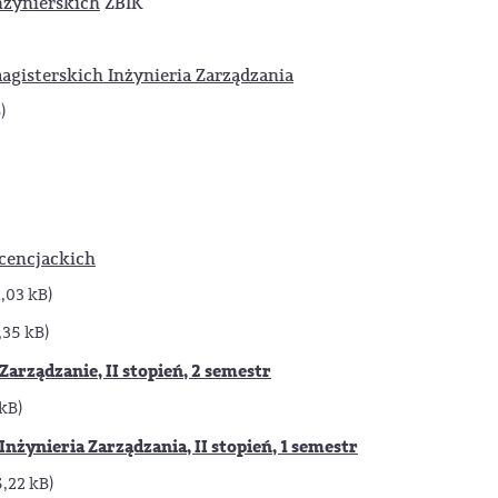
żynierskich
ZBIK
isterskich Inżynieria Zarządzania
)
cencjackich
1,03 kB)
,35 kB)
ządzanie, II stopień, 2 semestr
kB)
ynieria Zarządzania, II stopień, 1 semestr
5,22 kB)