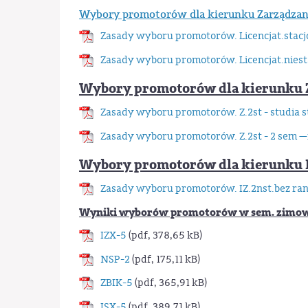
Wybory promotorów dla kierunku Zarządzanie
Zasady wyboru promotorów. Licencjat.stac
Zasady wyboru promotorów. Licencjat.nies
Wybory promotorów dla kierunku Zar
Zasady wyboru promotorów. Z.2st - studia 
Zasady wyboru promotorów. Z.2st - 2 sem —
Wybory promotorów dla kierunku Inż
Zasady wyboru promotorów. IZ.2nst.bez ran
Wyniki wyborów promotorów w sem. zimo
IZX-5
(pdf, 378,65 kB)
NSP-2
(pdf, 175,11 kB)
ZBIK-5
(pdf, 365,91 kB)
ISX-5
(pdf, 389,71 kB)