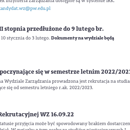
nek Inżynieria Zarządzania dostępne są w systemie IRK.
kandydat.wz@pw.edu.pl
 stopnia przedłużone do 9 lutego br.
D
okumenty na wydziale będą
 10 stycznia do 3 lutego.
ozpoczynające się w semestrze letnim 2022/202
 na Wydziale Zarządzania prowadzona jest rekrutacja na studia
ące się od semestru letniego r.ak. 2022/2023.
ekrutacyjnej WZ 16.09.22
statusie przyjęcia może być spowodowany brakiem dostarczen