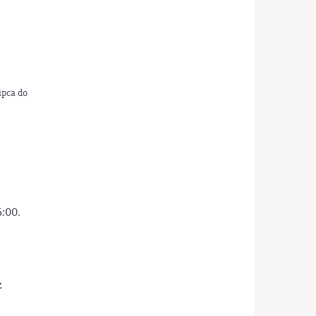
ipca do
:00.
z