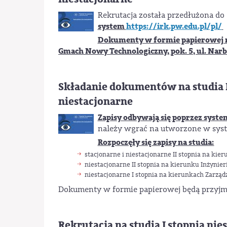
Rekrutacja została przedłużona do
system
https://irk.pw.edu.pl/pl/
Dokumenty w formie papierowej nal
Gmach Nowy Technologiczny, pok. 5, ul. Narb
Składanie dokumentów na studia I s
niestacjonarne
Zapisy odbywają się poprzez syst
należy wgrać na utworzone w syst
Rozpoczęły się zapisy na studia:
stacjonarne i niestacjonarne II stopnia na kie
niestacjonarne II stopnia na kierunku Inżynier
niestacjonarne I stopnia na kierunkach Zarząd
Dokumenty w formie papierowej będą przyj
Rekrutacja na studia I stopnia nies