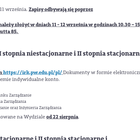
Zapisy odbywają się poprzez
 11 września.
eży złożyć w dniach 11 - 12 września w godzinach 10.30 – 15
utta 85.
topnia niestacjonarne i II stopnia stacjonarn
em
https://irk.pw.edu.pl/pl/
Dokumenty w formie elektronicz
emie indywidualne konto.
runku Zarządzanie
ia Zarządzania
zanie oraz Inżynieria Zarządzania
od 22 sierpnia
mowane na Wydziale
.
tacjonarne i II stopnia stacjonarne i