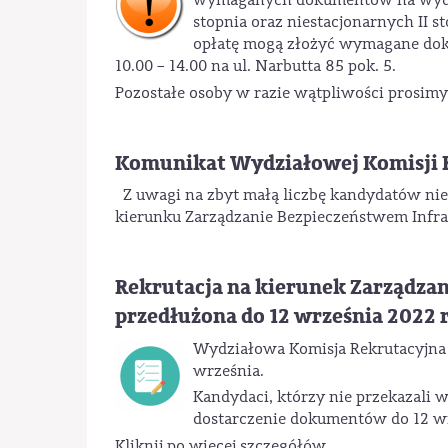
wymaganych dokumentów na wydzia
stopnia oraz niestacjonarnych II s
opłatę mogą złożyć wymagane dok
10.00 – 14.00 na ul. Narbutta 85 pok. 5.
Pozostałe osoby w razie wątpliwości prosim
Komunikat Wydziałowej Komisji 
Z uwagi na zbyt małą liczbę kandydatów nie 
kierunku Zarządzanie Bezpieczeństwem Infra
Rekrutacja na kierunek Zarządzani
przedłużona do 12 września 2022 r
Wydziałowa Komisja Rekrutacyjna i
września.
Kandydaci, którzy nie przekazali
dostarczenie dokumentów do 12 wr
Kliknij po więcej szczegółów.