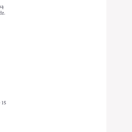
ną
dz.
 15