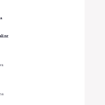
na
ali nr
wa
na