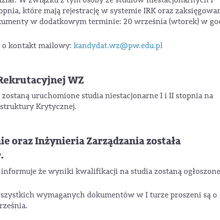
ł. W związku z tym osoby ze studiów niestacjonarnych I
topnia, które mają rejestrację w systemie IRK oraz zaksięgowa
umenty w dodatkowym terminie: 20 września (wtorek) w go
y o kontakt mailowy:
kandydat.wz@pw.edu.pl
Rekrutacyjnej WZ
zostaną uruchomione studia niestacjonarne I i II stopnia na
struktury Krytycznej.
e oraz Inżynieria Zarządzania została
.
nformuje że wyniki kwalifikacji na studia zostaną ogłoszone
 wszystkich wymaganych dokumentów w I turze proszeni są o
ześnia.