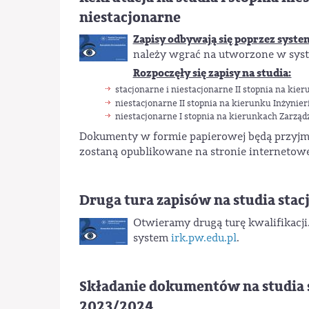
niestacjonarne
Zapisy odbywają się poprzez syst
należy wgrać na utworzone w syst
Rozpoczęły się zapisy na studia:
stacjonarne i niestacjonarne II stopnia na kie
niestacjonarne II stopnia na kierunku Inżynier
niestacjonarne I stopnia na kierunkach Zarząd
Dokumenty w formie papierowej będą przyj
zostaną opublikowane na stronie internetowe
Druga tura zapisów na studia stac
Otwieramy drugą turę kwalifikacji. 
system
irk.pw.edu.pl
.
Składanie dokumentów na studia s
2023/2024