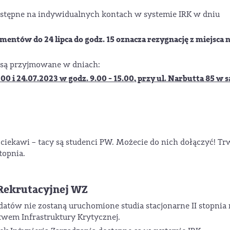
dostępne na indywidualnych kontach w systemie IRK w dniu
entów do 24 lipca do godz. 15 oznacza rezygnację z miejsca 
są przyjmowane w dniach:
:00 i 24.07.2023 w godz. 9.00 - 15.00, przy ul. Narbutta 85 w s
zciekawi – tacy są studenci PW. Możecie do nich dołączyć! Tr
topnia.
Rekrutacyjnej WZ
datów nie zostaną uruchomione studia stacjonarne II stopnia 
twem Infrastruktury Krytycznej.