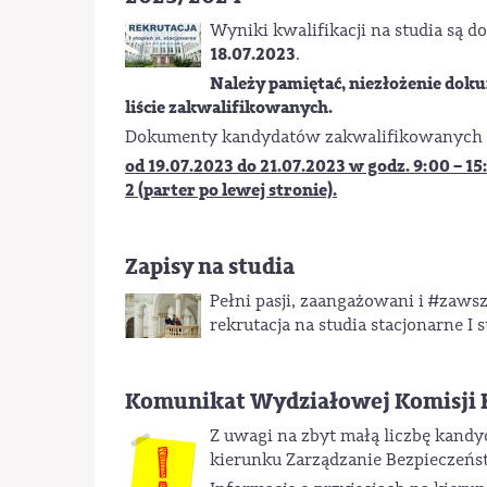
Wyniki kwalifikacji na studia są 
18.07.2023
.
Należy pamiętać, niezłożenie dokum
liście zakwalifikowanych.
Dokumenty kandydatów zakwalifikowanych 
od 19.07.2023 do 21.07.2023
w godz. 9:00 – 15
2 (parter po lewej stronie).
Zapisy na studia
Pełni pasji, zaangażowani i #zaws
rekrutacja na studia stacjonarne I s
Komunikat Wydziałowej Komisji 
Z uwagi na zbyt małą liczbę kandy
kierunku Zarządzanie Bezpieczeńs