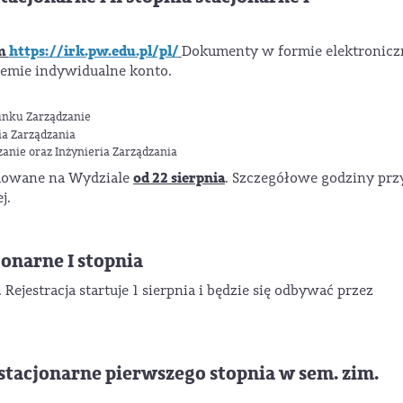
em
https://irk.pw.edu.pl/pl/
Dokumenty w formie elektronicz
emie indywidualne konto.
runku Zarządzanie
ia Zarządzania
zanie oraz Inżynieria Zarządzania
od 22 sierpnia
mowane na Wydziale
. Szczegółowe godziny prz
j.
jonarne I stopnia
Rejestracja startuje 1 sierpnia i będzie się odbywać przez
tacjonarne pierwszego stopnia w sem. zim.