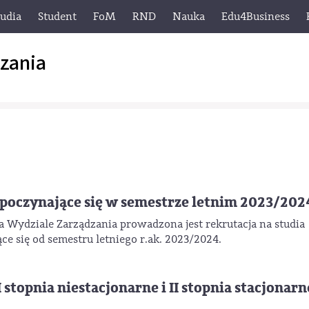
tudia
Student
FoM
RND
Nauka
Edu4Business
zania
ozpoczynające się w semestrze letnim 2023/202
na Wydziale Zarządzania prowadzona jest rekrutacja na studia
ące się od semestru letniego r.ak. 2023/2024.
 stopnia niestacjonarne i II stopnia stacjonarne